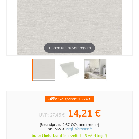
Tippen um zu vergrößern
-48%
Sie sparen: 13,24 €
14,21 €
UVP:
27,45 €
(
Grundpreis:
2,67 €/Quadratmeter
)
inkl. MwSt.
zzgl. Versand**
Sofort lieferbar
(Lieferzeit: 1 - 3 Werktage*)