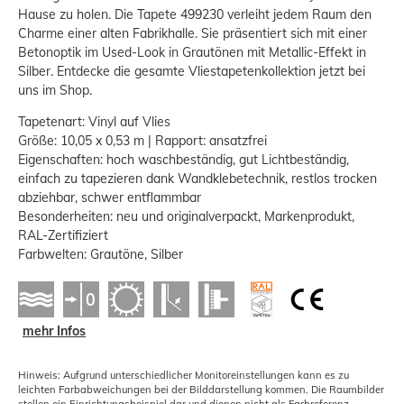
Hause zu holen. Die Tapete 499230 verleiht jedem Raum den
Charme einer alten Fabrikhalle. Sie präsentiert sich mit einer
Betonoptik im Used-Look in Grautönen mit Metallic-Effekt in
Silber. Entdecke die gesamte Vliestapetenkollektion jetzt bei
uns im Shop.
Tapetenart: Vinyl auf Vlies
Größe: 10,05 x 0,53 m | Rapport: ansatzfrei
Eigenschaften: hoch waschbeständig, gut Lichtbeständig,
einfach zu tapezieren dank Wandklebetechnik, restlos trocken
abziehbar, schwer entflammbar
Besonderheiten: neu und originalverpackt, Markenprodukt,
RAL-Zertifiziert
Farbwelten: Grautöne, Silber
mehr Infos
Hinweis: Aufgrund unterschiedlicher Monitoreinstellungen kann es zu
leichten Farbabweichungen bei der Bilddarstellung kommen. Die Raumbilder
stellen ein Einrichtungsbeispiel dar und dienen nicht als Farbreferenz.