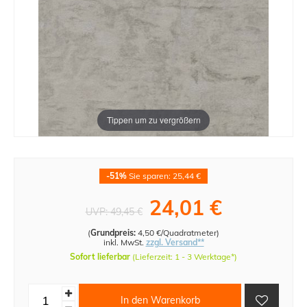
Tippen um zu vergrößern
-51%
Sie sparen: 25,44 €
24,01 €
UVP:
49,45 €
(
Grundpreis:
4,50 €/Quadratmeter
)
inkl. MwSt.
zzgl. Versand**
Sofort lieferbar
(Lieferzeit: 1 - 3 Werktage*)
In den Warenkorb