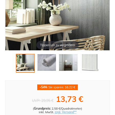
Tippen um zu vergrößern
-54%
Sie sparen: 16,22 €
13,73 €
UVP:
29,95 €
(
Grundpreis:
2,58 €/Quadratmeter
)
inkl. MwSt.
zzgl. Versand**