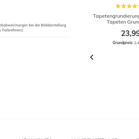
1x Rollkleister Instant Vlieskleister
Tapetengrundierun
Tapeten Kleister 200g
Tapeten Grund
arbabweichungen bei der Bilddarstellung
s Farbreferenz.
2,29 €
23,9
Grundpreis:
 11,45 € / Kilogramm
Grundpreis:
 2,4