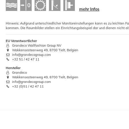
mehr Infos
5xRollkleister Instant Vlies Tapeten
Kleister 1kg
Hinweis: Aufgrund unterschiedlicher Monitoreinstellungen kann es zu leichten F
kommen. Die Raumbilder stellen ein Einrichtungsbeispiel dar und dienen nicht al
12,01 €
Grundpreis:
 12,01 € / Kilogramm
EU Verantwortlicher
Grandeco Wallfashion Group NV
Wakkensesteenweg 49, 8700 Tielt, Belgien
info@grandecogroup.com
+32 51 / 42 47 11
Hersteller
Grandeco
Wakkensesteenweg 49, 8700 Tielt, Belgien
info@grandecogroup.com
+32 (0)51 / 42 47 11