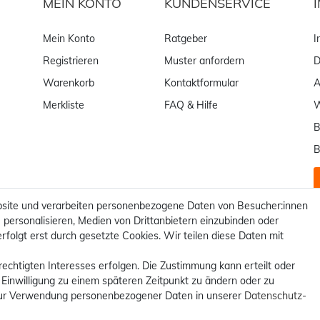
MEIN KONTO
KUNDENSERVICE
Mein Konto
Ratgeber
I
Registrieren
Muster anfordern
D
Warenkorb
Kontaktformular
Merkliste
FAQ & Hilfe
W
B
B
site und verarbeiten personenbezogene Daten von Besucher:innen
 personalisieren, Medien von Drittanbietern einzubinden oder
rfolgt erst durch gesetzte Cookies. Wir teilen diese Daten mit
rechtigten Interesses erfolgen. Die Zustimmung kann erteilt oder
 Einwilligung zu einem späteren Zeitpunkt zu ändern oder zu
ur Verwendung personenbezogener Daten in unserer
Daten­schutz­