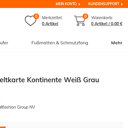
MEIN KONTO
KUNDENSUPPORT
0
0
Merkzettel:
Warenkorb:
0 Artikel
0
Artikel /
0,00 €
ufer
Fußmatten & Schmutzfang
Mehr
eltkarte Kontinente Weiß Grau
2
lfashion Group NV