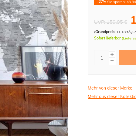
-27%
Sie sparen: 43,84
1
UVP:
159,95 €
(
Grundpreis:
11,18 €/Qu
Sofort lieferbar
(Lieferz
Mehr von dieser Marke
Mehr aus dieser Kollekti