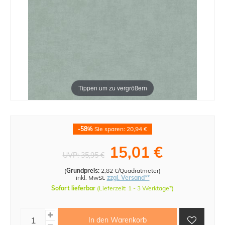
Tippen um zu vergrößern
-58%
Sie sparen: 20,94 €
15,01 €
UVP:
35,95 €
(
Grundpreis:
2,82 €/Quadratmeter
)
inkl. MwSt.
zzgl. Versand**
Sofort lieferbar
(Lieferzeit: 1 - 3 Werktage*)
In den Warenkorb