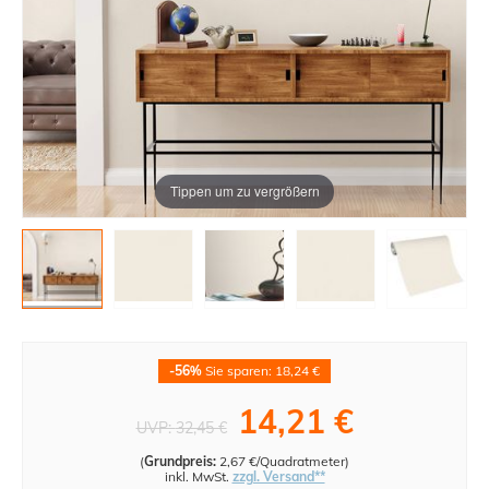
Tippen um zu vergrößern
-56%
Sie sparen: 18,24 €
14,21 €
UVP:
32,45 €
(
Grundpreis:
2,67 €/Quadratmeter
)
inkl. MwSt.
zzgl. Versand**