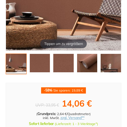
Tippen um zu vergrößern
-58%
Sie sparen: 19,89 €
14,06 €
UVP:
33,95 €
(
Grundpreis:
2,64 €/Quadratmeter
)
inkl. MwSt.
zzgl. Versand**
Sofort lieferbar
(Lieferzeit: 1 - 3 Werktage*)