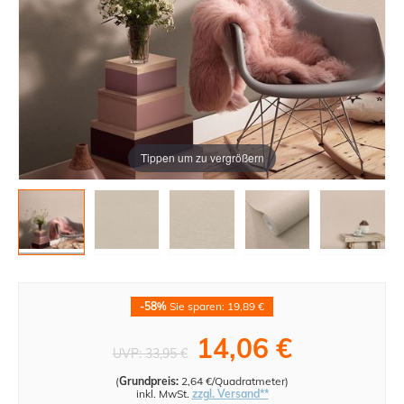
Tippen um zu vergrößern
-58%
Sie sparen: 19,89 €
14,06 €
UVP:
33,95 €
(
Grundpreis:
2,64 €/Quadratmeter
)
inkl. MwSt.
zzgl. Versand**