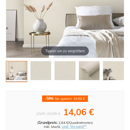
Tippen um zu vergrößern
-58%
Sie sparen: 19,89 €
14,06 €
UVP:
33,95 €
(
Grundpreis:
2,64 €/Quadratmeter
)
inkl. MwSt.
zzgl. Versand**