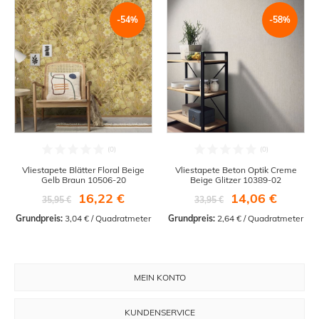
-54%
-58%
Vliestapete Blätter Floral Beige
Vliestapete Beton Optik Creme
Gelb Braun 10506-20
Beige Glitzer 10389-02
16,22 €
14,06 €
35,95 €
33,95 €
Grundpreis:
 3,04 € / Quadratmeter
Grundpreis:
 2,64 € / Quadratmeter
MEIN KONTO
KUNDENSERVICE