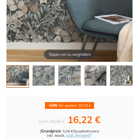
Tippen um zu vergrößern
-54%
Sie sparen: 19,73 €
16,22 €
UVP:
35,95 €
(
Grundpreis:
3,04 €/Quadratmeter
)
inkl. MwSt.
zzgl. Versand**