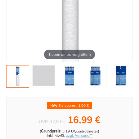
Tippen um zu vergrößern
-5%
Sie sparen: 1,00 €
16,99 €
UVP:
17,99 €
(
Grundpreis:
3,19 €/Quadratmeter
)
inkl. MwSt.
zzgl. Versand**