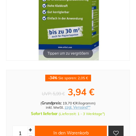
Tippen um zu vergrößern
-34%
Sie sparen: 2,05 €
3,94 €
UVP:
5,99 €
(
Grundpreis:
19,70 €/Kilogramm
)
inkl. MwSt.
zzgl. Versand**
Sofort lieferbar
(Lieferzeit: 1 - 3 Werktage*)
In den Warenkorb