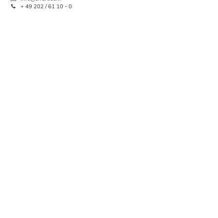
+ 49 202 / 61 10 - 0
Erfurt Variovlies Glattvlies Tapete
Sand Fein 18,75 m²
35,37 €
UVP:
37,99 €
Grundpreis:
 1,89 € / Quadratmeter