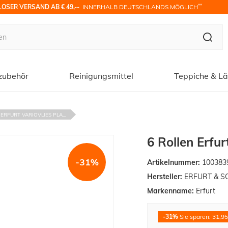
**
OSER VERSAND AB € 49,-- 
 INNERHALB DEUTSCHLANDS MÖGLICH
zubehör
Reinigungsmittel
Teppiche & Lä
ERFURT VARIOVLIES PLA...
6 Rollen Erfu
-31%
Artikelnummer:
100383
Hersteller:
ERFURT & S
Markenname:
Erfurt
-31%
Sie sparen: 31,95