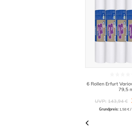
Erfurt Variovlies Glattvlies Tapete
6 Rollen Erfurt Vario
Flat Premium 18,7 m²
79,5 
35,37 €
UVP:
37,99 €
UVP:
143,94 €
Grundpreis:
 1,89 € / Quadratmeter
Grundpreis:
 1,58 € 