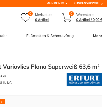
MEIN KONTO
KUNDENSUPPORT
0
0
Merkzettel:
Warenkorb:
0 Artikel
0
Artikel /
0,00 €
ufer
Fußmatten & Schmutzfang
Mehr
rt Variovlies Plano Superweiß 63,6 m²
96er
OHN KG
 €