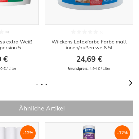
ss extra Weiß
Wilckens Latexfarbe Farbe matt
ersion 5 L
innen/außen weiß 5l
9 €
24,69 €
0 € / Liter
Grundpreis:
 4,94 € / Liter
Ähnliche Artikel
-12%
-12%