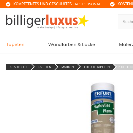
KOMPETENTES UND GESCHULTES
 FACHPERSONAL
KOSTENL
Tapeten
Wandfarben & Lacke
Maler
STARTSEITE
TAPETEN
MARKEN
ERFURT TAPETEN
6 ROLLEN 