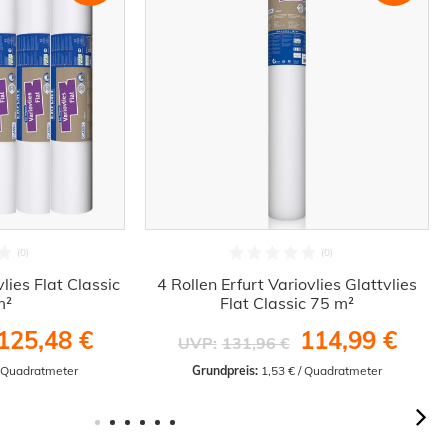
vlies Flat Classic
4 Rollen Erfurt Variovlies Glattvlies
m²
Flat Classic 75 m²
125,48 €
114,99 €
UVP:
131,96 €
/ Quadratmeter
Grundpreis:
 1,53 € / Quadratmeter