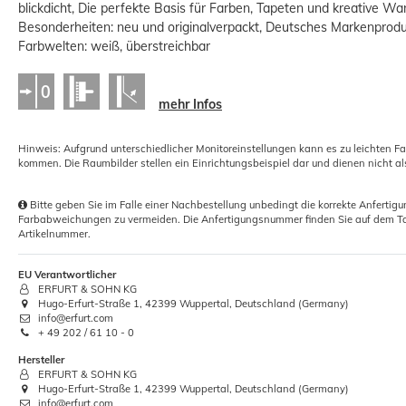
blickdicht, Die perfekte Basis für Farben, Tapeten und kreative W
Besonderheiten: neu und originalverpackt, Deutsches Markenprod
Farbwelten: weiß, überstreichbar
mehr Infos
10xRollkleister Instant Vlies Tapeten
Kleister 2kg
Hinweis: Aufgrund unterschiedlicher Monitoreinstellungen kann es zu leichten F
kommen. Die Raumbilder stellen ein Einrichtungsbeispiel dar und dienen nicht al
23,53 €
Grundpreis:
 11,76 € / Kilogramm
Bitte geben Sie im Falle einer Nachbestellung unbedingt die korrekte Anferti
Farbabweichungen zu vermeiden. Die Anfertigungsnummer finden Sie auf dem Ta
Artikelnummer.
EU Verantwortlicher
ERFURT & SOHN KG
Hugo-Erfurt-Straße 1, 42399 Wuppertal, Deutschland (Germany)
info@erfurt.com
+ 49 202 / 61 10 - 0
Hersteller
ERFURT & SOHN KG
-6%
Hugo-Erfurt-Straße 1, 42399 Wuppertal, Deutschland (Germany)
info@erfurt.com