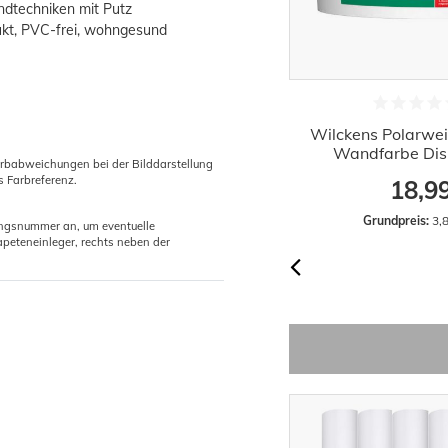
andtechniken mit Putz
ukt, PVC-frei, wohngesund
5xRollkleister Instant Vlies Tapeten
Wilckens Polarwei
Kleister 1kg
Wandfarbe Disp
arbabweichungen bei der Bilddarstellung
s Farbreferenz.
12,01 €
18,9
Grundpreis:
 12,01 € / Kilogramm
Grundpreis:
 3,8
gungsnummer an, um eventuelle
peteneinleger, rechts neben der
-6%