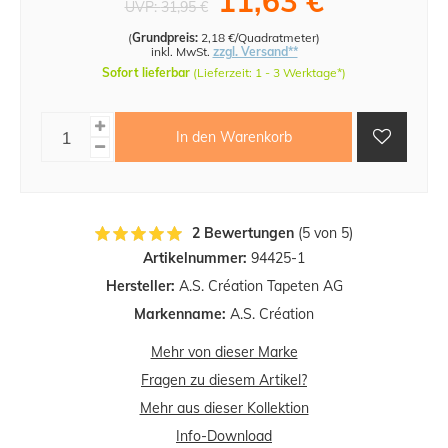
11,63 €
UVP:
31,95 €
(
Grundpreis:
2,18 €/Quadratmeter
)
inkl. MwSt.
zzgl. Versand**
Sofort lieferbar
(Lieferzeit: 1 - 3 Werktage*)
In den Warenkorb
2 Bewertungen
(5 von 5)
Artikelnummer:
94425-1
Hersteller:
A.S. Création Tapeten AG
Markenname:
A.S. Création
Mehr von dieser Marke
Fragen zu diesem Artikel?
Mehr aus dieser Kollektion
Info-Download