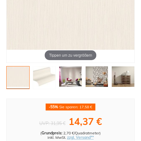
Tippen um zu vergrößern
-55%
Sie sparen: 17,58 €
14,37 €
UVP:
31,95 €
(
Grundpreis:
2,70 €/Quadratmeter
)
inkl. MwSt.
zzgl. Versand**