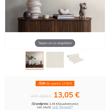
Tippen um zu vergrößern
-51%
Sie sparen: 13,90 €
13,05 €
UVP:
26,95 €
(
Grundpreis:
2,45 €/Quadratmeter
)
inkl. MwSt.
zzgl. Versand**