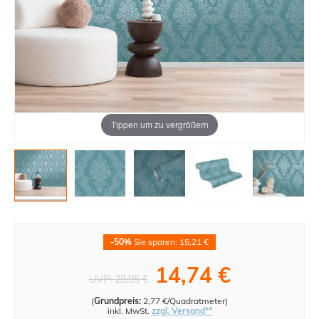
Tippen um zu vergrößern
-50%
Sie sparen: 15,21 €
14,74 €
UVP:
29,95 €
(
Grundpreis:
2,77 €/Quadratmeter
)
inkl. MwSt.
zzgl. Versand**