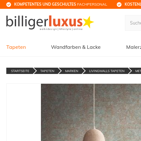
KOMPETENTES UND GESCHULTES
 FACHPERSONAL
KOSTENL
Tapeten
Wandfarben & Lacke
Maler
STARTSEITE
TAPETEN
MARKEN
LIVINGWALLS TAPETEN
ME