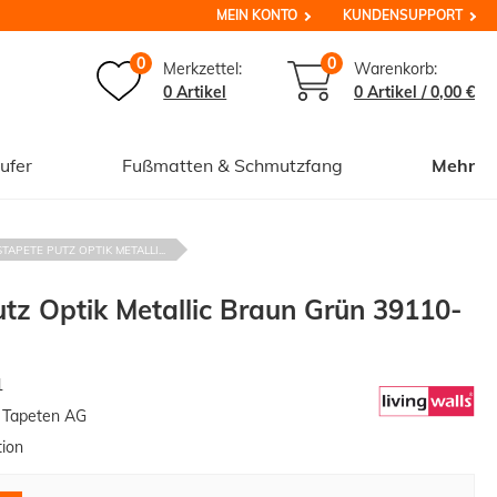
MEIN KONTO
KUNDENSUPPORT
0
0
Merkzettel:
Warenkorb:
0 Artikel
0
Artikel /
0,00 €
ufer
Fußmatten & Schmutzfang
Mehr
STAPETE PUTZ OPTIK METALLI...
utz Optik Metallic Braun Grün 39110-
1
n Tapeten AG
tion