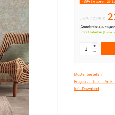
-55%
Sie sparen: 26,51
2
UVP:
47,95 €
(
Grundpreis:
4,02 €/Qua
Sofort lieferbar
(Lieferz
Muster bestellen
Fragen zu diesem Artike
Info-Download