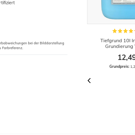
ifiziert
1x Rollkleister Instant Vlieskleister
Tiefgrund 10l 
arbabweichungen bei der Bilddarstellung
Tapeten Kleister 200g
Grundierung 
s Farbreferenz.
2,29 €
12,4
Grundpreis:
 11,45 € / Kilogramm
Grundpreis:
 1,2