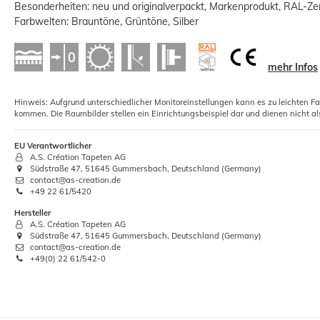
Besonderheiten: neu und originalverpackt, Markenprodukt, RAL-Zert
Farbwelten: Brauntöne, Grüntöne, Silber
mehr Infos
5xRollkleister Instant Vlies Tapeten
Hinweis: Aufgrund unterschiedlicher Monitoreinstellungen kann es zu leichten F
Kleister 1kg
kommen. Die Raumbilder stellen ein Einrichtungsbeispiel dar und dienen nicht al
12,01 €
EU Verantwortlicher
A.S. Création Tapeten AG
Grundpreis:
 12,01 € / Kilogramm
Südstraße 47, 51645 Gummersbach, Deutschland (Germany)
contact@as-creation.de
+49 22 61/5420
Hersteller
A.S. Création Tapeten AG
Südstraße 47, 51645 Gummersbach, Deutschland (Germany)
contact@as-creation.de
+49(0) 22 61/542-0