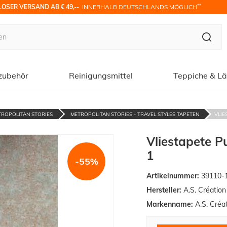
**
OSER VERSAND AB € 49,-- 
 INNERHALB DEUTSCHLANDS MÖGLICH
zubehör
Reinigungsmittel
Teppiche & Lä
TROPOLITAN STORIES
METROPOLITAN STORIES - TRAVEL STYLES TAPETEN
VLIE
Vliestapete P
1
-55%
Artikelnummer:
39110-
Hersteller:
A.S. Créatio
Markenname:
A.S. Créa