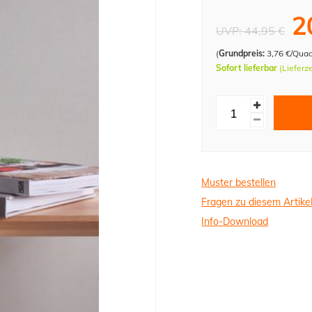
2
UVP:
44,95 €
(
Grundpreis:
3,76 €/Qua
Sofort lieferbar
(Lieferz
Muster bestellen
Fragen zu diesem Artike
Info-Download