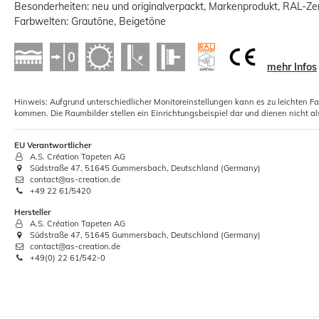
Besonderheiten: neu und originalverpackt, Markenprodukt, RAL-Zert
Farbwelten: Grautöne, Beigetöne
mehr Infos
5xRollkleister Instant Vlies Tapeten
Hinweis: Aufgrund unterschiedlicher Monitoreinstellungen kann es zu leichten F
Kleister 1kg
kommen. Die Raumbilder stellen ein Einrichtungsbeispiel dar und dienen nicht al
12,01 €
EU Verantwortlicher
A.S. Création Tapeten AG
Grundpreis:
 12,01 € / Kilogramm
Südstraße 47, 51645 Gummersbach, Deutschland (Germany)
contact@as-creation.de
+49 22 61/5420
Hersteller
A.S. Création Tapeten AG
Südstraße 47, 51645 Gummersbach, Deutschland (Germany)
contact@as-creation.de
+49(0) 22 61/542-0