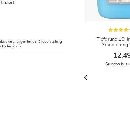
ifiziert
1x Rollkleister Instant Vlieskleister
Tiefgrund 10l 
arbabweichungen bei der Bilddarstellung
Tapeten Kleister 200g
Grundierung 
s Farbreferenz.
2,29 €
12,4
Grundpreis:
 11,45 € / Kilogramm
Grundpreis:
 1,2