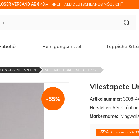
**
OSER VERSAND AB € 49,-- 
 INNERHALB DEUTSCHLANDS MÖGLICH
zubehör
Reinigungsmittel
Teppiche & Lä
ISON CHARME TAPETEN
VLIESTAPETE UNI TEXTIL OPTIK G...
Vliestapete U
-55%
Artikelnummer:
3908-4
Hersteller:
A.S. Créatio
Markenname:
livingwall
-55%
Sie sparen: 24,90