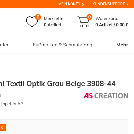
MEIN KONTO
KUNDENSUPPORT
0
0
Merkzettel:
Warenkorb:
0 Artikel
0
Artikel /
0,00 €
ufer
Fußmatten & Schmutzfang
Mehr
ni Textil Optik Grau Beige 3908-44
4
n Tapeten AG
s
 €