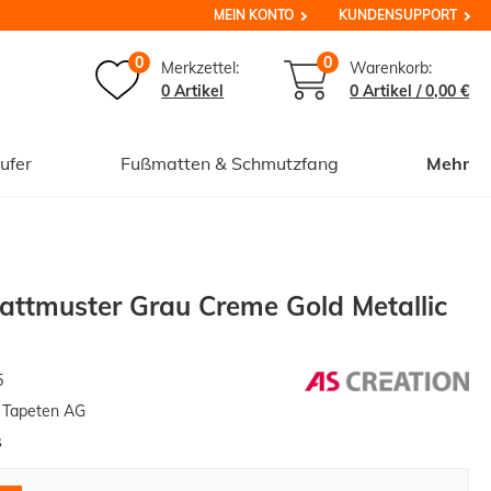
MEIN KONTO
KUNDENSUPPORT
0
0
Merkzettel:
Warenkorb:
0 Artikel
0
Artikel /
0,00 €
ufer
Fußmatten & Schmutzfang
Mehr
lattmuster Grau Creme Gold Metallic
5
n Tapeten AG
s