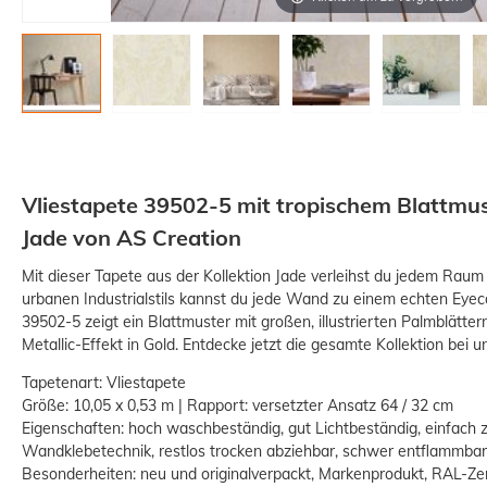
Vliestapete 39502-5 mit tropischem Blattmus
Jade von AS Creation
Mit dieser Tapete aus der Kollektion Jade verleihst du jedem Raum
urbanen Industrialstils kannst du jede Wand zu einem echten Eyec
39502-5 zeigt ein Blattmuster mit großen, illustrierten Palmblätt
Metallic-Effekt in Gold. Entdecke jetzt die gesamte Kollektion bei u
Tapetenart: Vliestapete
Größe: 10,05 x 0,53 m | Rapport: versetzter Ansatz 64 / 32 cm
Eigenschaften: hoch waschbeständig, gut Lichtbeständig, einfach 
Wandklebetechnik, restlos trocken abziehbar, schwer entflammbar
Besonderheiten: neu und originalverpackt, Markenprodukt, RAL-Zert