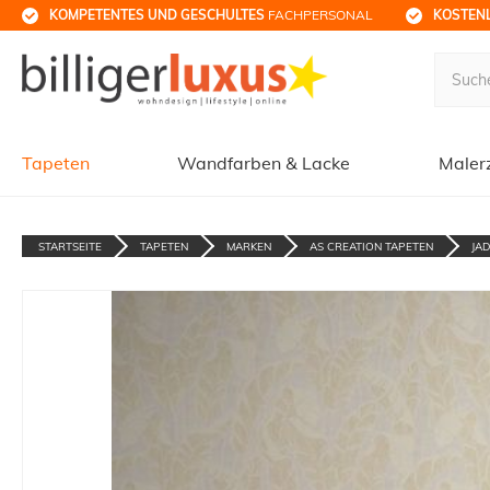
KOMPETENTES UND GESCHULTES
 FACHPERSONAL
KOSTENL
Tapeten
Wandfarben & Lacke
Maler
STARTSEITE
TAPETEN
MARKEN
AS CREATION TAPETEN
JA