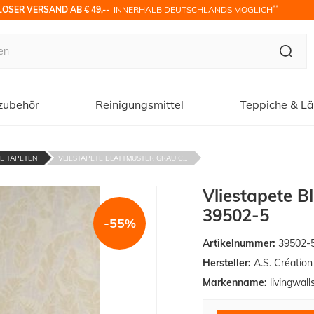
**
OSER VERSAND AB € 49,-- 
 INNERHALB DEUTSCHLANDS MÖGLICH
zubehör
Reinigungsmittel
Teppiche & Lä
DE TAPETEN
VLIESTAPETE BLATTMUSTER GRAU C...
Vliestapete B
39502-5
-55%
Artikelnummer:
39502-
Hersteller:
A.S. Créatio
Markenname:
livingwall