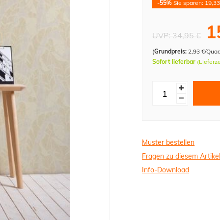
-55%
Sie sparen: 19,33
1
UVP:
34,95 €
(
Grundpreis:
2,93 €/Qua
Sofort lieferbar
(Lieferz
Muster bestellen
Fragen zu diesem Artike
Info-Download