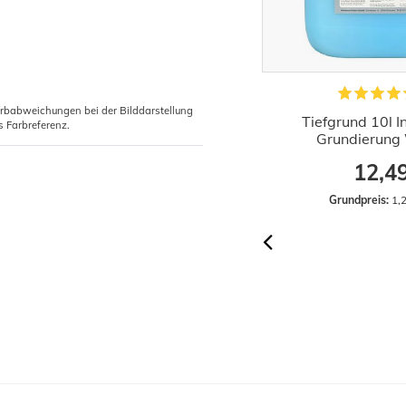
arbabweichungen bei der Bilddarstellung
1x Rollkleister Instant Vlieskleister
Tiefgrund 10l 
s Farbreferenz.
Tapeten Kleister 200g
Grundierung 
2,29 €
12,4
Grundpreis:
 11,45 € / Kilogramm
Grundpreis:
 1,2