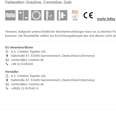
Farbwelten: Grautöne, Cremetöne, Gold
mehr Infos
Hinweis: Aufgrund unterschiedlicher Monitoreinstellungen kann es zu leichten F
5xRollkleister Instant Vlies Tapeten
kommen. Die Raumbilder stellen ein Einrichtungsbeispiel dar und dienen nicht al
Kleister 1kg
12,01 €
EU Verantwortlicher
A.S. Création Tapeten AG
Südstraße 47, 51645 Gummersbach, Deutschland (Germany)
Grundpreis:
 12,01 € / Kilogramm
contact@as-creation.de
+49 22 61/5420
Hersteller
A.S. Création Tapeten AG
Südstraße 47, 51645 Gummersbach, Deutschland (Germany)
contact@as-creation.de
+49(0) 22 61/542-0