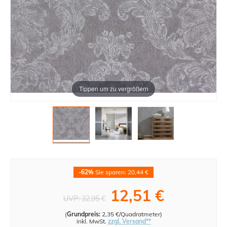
Tippen um zu vergrößern
-62%
Sie sparen: 20,44 €
12,51 €
UVP:
32,95 €
(
Grundpreis:
2,35 €/Quadratmeter
)
inkl. MwSt.
zzgl. Versand**