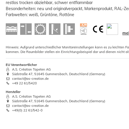
restlos trocken abziehbar, schwer entflammbar
Besonderheiten: neu und originalverpackt, Markenprodukt, RAL-Zert
Farbwelten: weiß, Grüntöne, Rottöne
meh
1x Rollkleister Instant Vlieskleister
Tapeten Kleister 200g
Hinweis: Aufgrund unterschiedlicher Monitoreinstellungen kann es zu leichten F
kommen. Die Raumbilder stellen ein Einrichtungsbeispiel dar und dienen nicht al
2,29 €
Grundpreis:
 11,45 € / Kilogramm
EU Verantwortlicher
A.S. Création Tapeten AG
Südstraße 47, 51645 Gummersbach, Deutschland (Germany)
contact@as-creation.de
+49 22 61/5420
Hersteller
A.S. Création Tapeten AG
Südstraße 47, 51645 Gummersbach, Deutschland (Germany)
contact@as-creation.de
+49(0) 22 61/542-0