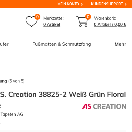
MEIN KONTO
KUNDENSUPPORT
0
0
Merkzettel:
Warenkorb:
0 Artikel
0
Artikel /
0,00 €
ufer
Fußmatten & Schmutzfang
Mehr
tung
(5 von 5)
.S. Creation 38825-2 Weiß Grün Floral
2
n Tapeten AG
s