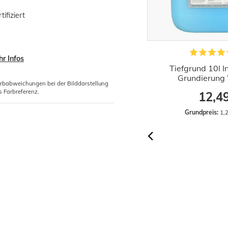
ifiziert
r Infos
5xRollkleister Instant Vlies Tapeten
Tiefgrund 10l 
Kleister 1kg
Grundierung 
arbabweichungen bei der Bilddarstellung
s Farbreferenz.
12,01 €
12,4
Grundpreis:
 12,01 € / Kilogramm
Grundpreis:
 1,2