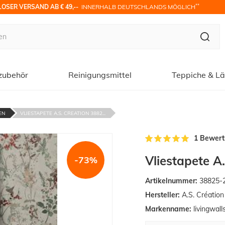
**
OSER VERSAND AB € 49,-- 
 INNERHALB DEUTSCHLANDS MÖGLICH
zubehör
Reinigungsmittel
Teppiche & Lä
EN
VLIESTAPETE A.S. CREATION 3882...
1 Bewer
Vliestapete A
-73%
Artikelnummer:
38825-
Hersteller:
A.S. Créatio
Markenname:
livingwall