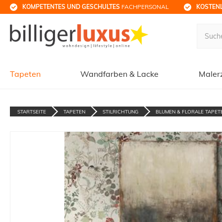
KOMPETENTES UND GESCHULTES
 FACHPERSONAL
KOSTENL
Tapeten
Wandfarben & Lacke
Maler
STARTSEITE
TAPETEN
STILRICHTUNG
BLUMEN & FLORALE TAPET