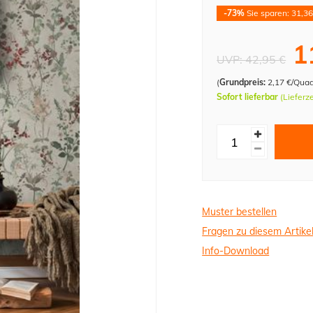
-73%
Sie sparen: 31,36
1
UVP:
42,95 €
(
Grundpreis:
2,17 €/Qua
Sofort lieferbar
(Lieferz
Muster bestellen
Fragen zu diesem Artike
Info-Download