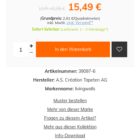
15,49 €
UVP:
41,95 €
(
Grundpreis:
2,91 €/Quadratmeter
)
inkl. MwSt.
zzgl. Versand**
Sofort lieferbar
(Lieferzeit: 1 - 3 Werktage*)
In den Warenkorb
Artikelnummer:
39097-6
Hersteller:
A.S. Création Tapeten AG
Markenname:
livingwalls
Muster bestellen
Mehr von dieser Marke
Fragen zu diesem Artikel?
Mehr aus dieser Kollektion
Info-Download