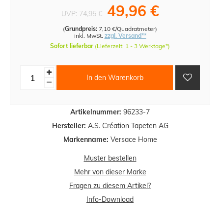
49,96 €
UVP:
74,95 €
(
Grundpreis:
7,10 €/Quadratmeter
)
inkl. MwSt.
zzgl. Versand**
Sofort lieferbar
(Lieferzeit: 1 - 3 Werktage*)
In den Warenkorb
Artikelnummer:
96233-7
Hersteller:
A.S. Création Tapeten AG
Markenname:
Versace Home
Muster bestellen
Mehr von dieser Marke
Fragen zu diesem Artikel?
Info-Download