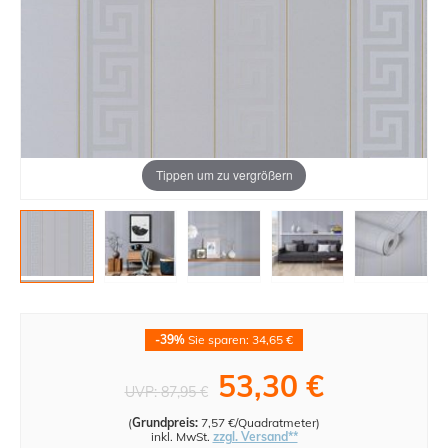
Tippen um zu vergrößern
-39%
Sie sparen: 34,65 €
53,30 €
UVP:
87,95 €
(
Grundpreis:
7,57 €/Quadratmeter
)
inkl. MwSt.
zzgl. Versand**