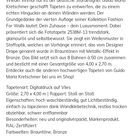
Wieder einmal hat es der deutsche Stardesigner Guido Maria
Kretschmer geschafft Tapeten zu entwerfen, die zu einem
echten Hingucker an deinen Wänden werden. Der
Grundgedanke der vierten Auflage seiner Kollektion Fashion
For Walls lautet: Dein Zuhause – dein Luxusmoment. Dabei
präsentiert sich die Fototapete 2538M-13 trendstark,
glamourös und selbstbewusst. Sie zeigt ein Wellenmuster in
Stoffoptik, welches an Vorhänge erinnert, das vom Designer
Drape genannt wurde in Brauntönen mit Metallic-Effekt in
Bronze. Das Bild setzt sich aus 8 Bahnen à 50 cm zusammen
und besticht mit einer Gesamtgröße von 4,00 x 2,70 m.
Entdecke auch die anderen hochwertigen Tapeten von Guido
Maria Kretschmer bei uns im Shop!
Tapetenart: Digitaldruck auf Vlies
Größe: 2,70 x 4,00 m | Rapport: Stoß an Stoß
Eigenschaften: hoch waschbeständig, gut Lichtbeständig,
einfach zu tapezieren dank Wandklebetechnik, restlos trocken
abziehbar, schwer entflammbar
Besonderheiten: neu und originalverpackt, Markenprodukt,
RAL-Zertifiziert
Farbwelten: Brauntöne, Bronze