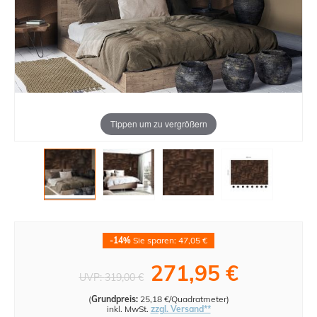
Tippen um zu vergrößern
-14%
Sie sparen: 47,05 €
271,95 €
UVP:
319,00 €
(
Grundpreis:
25,18 €/Quadratmeter
)
inkl. MwSt.
zzgl. Versand**