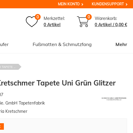
MEIN KONTO
KUNDENSUPPORT
0
0
Merkzettel:
Warenkorb:
0 Artikel
0
Artikel /
0,00 €
ufer
Fußmatten & Schmutzfang
Mehr
TAPETE ...
retschmer Tapete Uni Grün Glitzer
07
ie. GmbH Tapetenfabrik
ia Kretschmer
€