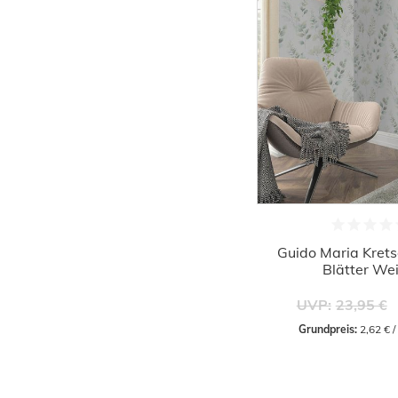
Guido Maria Kret
Blätter We
UVP:
23,95 €
Grundpreis:
 2,62 € 