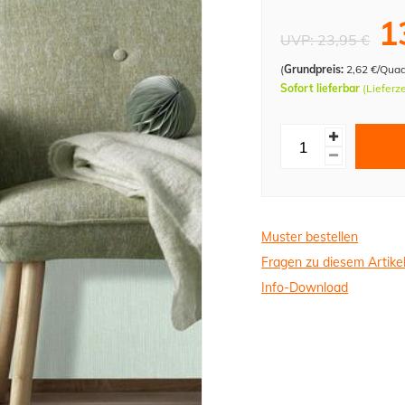
1
UVP:
23,95 €
(
Grundpreis:
2,62 €/Qua
Sofort lieferbar
(Lieferz
Muster bestellen
Fragen zu diesem Artike
Info-Download