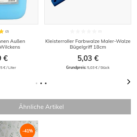
Innen Außen
Kleisterroller Farbwalze Maler-Walze
Wilckens
Bügelgriff 18cm
9 €
5,03 €
5 € / Liter
Grundpreis:
 5,03 € / Stück
Ähnliche Artikel
-41%