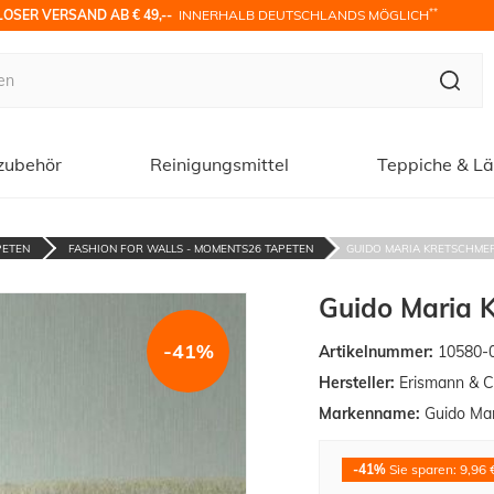
**
OSER VERSAND AB € 49,-- 
 INNERHALB DEUTSCHLANDS MÖGLICH
zubehör
Reinigungsmittel
Teppiche & Lä
PETEN
FASHION FOR WALLS - MOMENTS26 TAPETEN
GUIDO MARIA KRETSCHMER 
Guido Maria K
-41%
Artikelnummer:
10580-
Hersteller:
Erismann & C
Markenname:
Guido Mar
-41%
Sie sparen: 9,96 