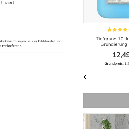
ifiziert
1x Rollkleister Instant Vlieskleister
Tiefgrund 10l 
arbabweichungen bei der Bilddarstellung
Tapeten Kleister 200g
Grundierung 
s Farbreferenz.
2,29 €
12,4
Grundpreis:
 11,45 € / Kilogramm
Grundpreis:
 1,2