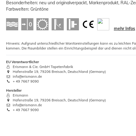
Besonderheiten: neu und originalverpackt, Markenprodukt, RAL-Zert
Farbwelten: Grüntöne
mehr Infos
5xRollkleister Instant Vlies Tapeten
Hinweis: Aufgrund unterschiedlicher Monitoreinstellungen kann es zu leichten F
Kleister 1kg
kommen. Die Raumbilder stellen ein Einrichtungsbeispiel dar und dienen nicht al
12,01 €
EU Verantwortlicher
Erismann & Cie. GmbH Tapetenfabrik
Grundpreis:
 12,01 € / Kilogramm
Hafenstraße 19, 79206 Breisach, Deutschland (Germany)
info@erismann.de
+ 49 7667 9090
Hersteller
Erismann
Hafenstraße 19, 79206 Breisach, Deutschland (Germany)
info@erismann.de
+ 49 7667 9090