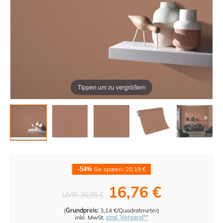
Tippen um zu vergrößern
-54%
Sie sparen: 20,19 €
16,76 €
UVP:
36,95 €
(
Grundpreis:
3,14 €/Quadratmeter
)
inkl. MwSt.
zzgl. Versand**