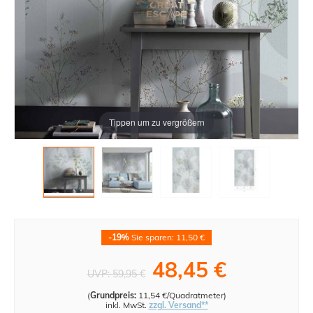
Tippen um zu vergrößern
-19%
Sie sparen: 11,50 €
48,45 €
UVP:
59,95 €
(
Grundpreis:
11,54 €/Quadratmeter
)
inkl. MwSt.
zzgl. Versand**