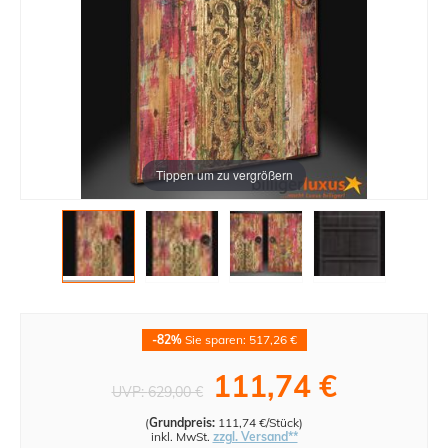
Tippen um zu vergrößern
-82%
Sie sparen: 517,26 €
111,74 €
UVP:
629,00 €
(
Grundpreis:
111,74 €/Stück
)
inkl. MwSt.
zzgl. Versand**