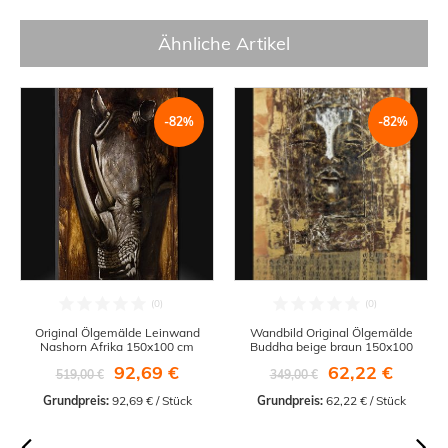
Ähnliche Artikel
-82%
-82%
Original Ölgemälde Leinwand
Wandbild Original Ölgemälde
Nashorn Afrika 150x100 cm
Buddha beige braun 150x100
92,69 €
62,22 €
519,00 €
349,00 €
Grundpreis:
 92,69 € / Stück
Grundpreis:
 62,22 € / Stück