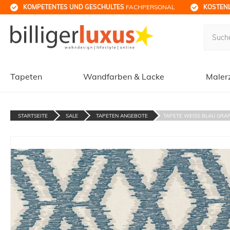
KOMPETENTES UND GESCHULTES
 FACHPERSONAL
KOSTENL
Tapeten
Wandfarben & Lacke
Maler
STARTSEITE
SALE
TAPETEN ANGEBOTE
TAPETE WEISS BLAU GRAFI