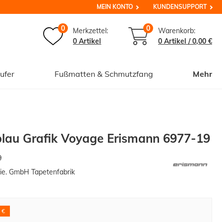
MEIN KONTO
KUNDENSUPPORT
0
0
Merkzettel:
Warenkorb:
0 Artikel
0
Artikel /
0,00 €
ufer
Fußmatten & Schmutzfang
Mehr
blau Grafik Voyage Erismann 6977-19
9
ie. GmbH Tapetenfabrik
 €