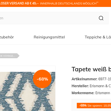
**
OSER VERSAND AB € 49,-- 
 INNERHALB DEUTSCHLANDS MÖGLICH
zubehör
Reinigungsmittel
Teppiche & Lä
K VOYAGE...
Tapete weiß 
-68%
Artikelnummer:
6977-1
Hersteller:
Erismann & C
Markenname:
Erismann
-68%
Sie sparen: 18,85