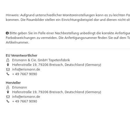
Abdeckfolie Renovierplane 4x5m
Z
Hinweis: Aufgrund unterschiedlicher Monitoreinstellungen kann es zu leichten F
20m² | 5my
kommen. Die Raumbilder stellen ein Einrichtungsbeispiel dar und dienen nicht al
0,98 €
ab
Bitte geben Sie im Falle einer Nachbestellung unbedingt die korrekte Anferti
Farbabweichungen zu vermeiden. Die Anfertigungsnummer finden Sie auf dem Ta
Grundpreis:
 0,05 € / Quadratmeter
Artikelnummer.
EU Verantwortlicher
Erismann & Cie. GmbH Tapetenfabrik
Hafenstraße 19, 79206 Breisach, Deutschland (Germany)
info@erismann.de
+ 49 7667 9090
Hersteller
Erismann
Hafenstraße 19, 79206 Breisach, Deutschland (Germany)
info@erismann.de
+ 49 7667 9090