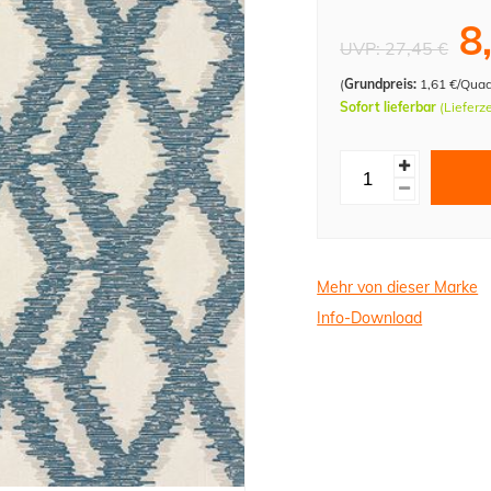
8
UVP:
27,45 €
(
Grundpreis:
1,61 €/Qua
Sofort lieferbar
(Lieferz
Mehr von dieser Marke
Info-Download