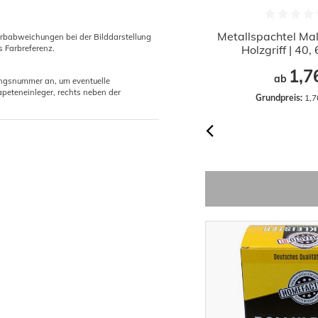
ollstock Gliedermaßstab Meterstab
Metallspachtel Mal
arbabweichungen bei der Bilddarstellung
200cm
Holzgriff | 40
s Farbreferenz.
2,88 €
1,7
ab
gungsnummer an, um eventuelle
peteneinleger, rechts neben der
Grundpreis:
 2,88 € / Stück
Grundpreis:
 1,7