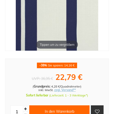
Tippen um zu vergrößern
-38%
Sie sparen: 14,16 €
22,79 €
UVP:
36,95 €
(
Grundpreis:
4,28 €/Quadratmeter
)
inkl. MwSt.
zzgl. Versand**
Sofort lieferbar
(Lieferzeit: 1 - 3 Werktage*)
In den Warenkorb