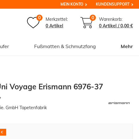
MEIN KONTO
KUNDENSUPPORT
0
0
Merkzettel:
Warenkorb:
0 Artikel
0
Artikel /
0,00 €
ufer
Fußmatten & Schmutzfang
Mehr
Uni Voyage Erismann 6976-37
7
ie. GmbH Tapetenfabrik
 €