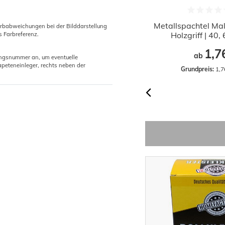
Abdeckfolie Renovierplane 4x5m
Metallspachtel Mal
arbabweichungen bei der Bilddarstellung
20m² | 5my
Holzgriff | 40
s Farbreferenz.
0,98 €
1,7
ab
ab
gungsnummer an, um eventuelle
peteneinleger, rechts neben der
Grundpreis:
 0,05 € / Quadratmeter
Grundpreis:
 1,7