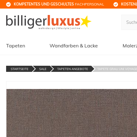
KOMPETENTES UND GESCHULTES
 FACHPERSONAL
KOSTENL
Tapeten
Wandfarben & Lacke
Maler
STARTSEITE
SALE
TAPETEN ANGEBOTE
TAPETE GRAU UNI VOYAGE 