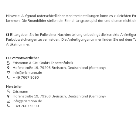
Zollstock Gliedermaßstab Meterstab
Hinweis: Aufgrund unterschiedlicher Monitoreinstellungen kann es zu leichten F
200cm
kommen. Die Raumbilder stellen ein Einrichtungsbeispiel dar und dienen nicht al
2,88 €
Bitte geben Sie im Falle einer Nachbestellung unbedingt die korrekte Anferti
Farbabweichungen zu vermeiden. Die Anfertigungsnummer finden Sie auf dem Ta
Grundpreis:
 2,88 € / Stück
Artikelnummer.
EU Verantwortlicher
Erismann & Cie. GmbH Tapetenfabrik
Hafenstraße 19, 79206 Breisach, Deutschland (Germany)
info@erismann.de
+ 49 7667 9090
Hersteller
Erismann
Hafenstraße 19, 79206 Breisach, Deutschland (Germany)
info@erismann.de
+ 49 7667 9090