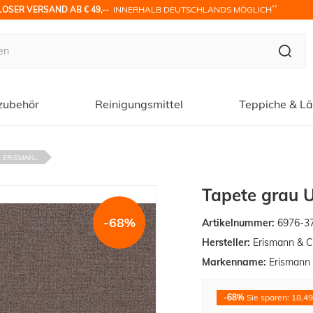
**
OSER VERSAND AB € 49,-- 
 INNERHALB DEUTSCHLANDS MÖGLICH
zubehör
Reinigungsmittel
Teppiche & Lä
ERISMAN...
Tapete grau 
-68%
Artikelnummer:
6976-3
Hersteller:
Erismann & C
Markenname:
Erismann
-68%
Sie sparen: 18,49