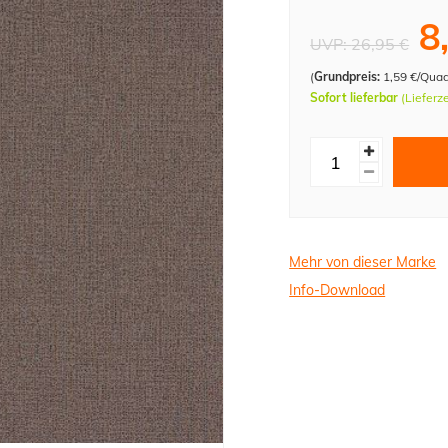
8
UVP:
26,95 €
(
Grundpreis:
1,59 €/Qua
Sofort lieferbar
(Lieferz
Mehr von dieser Marke
Info-Download