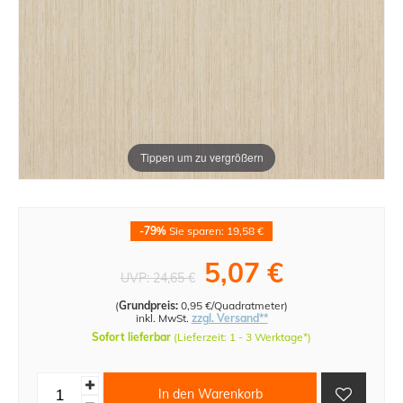
Tippen um zu vergrößern
-79%
Sie sparen: 19,58 €
5,07 €
UVP:
24,65 €
(
Grundpreis:
0,95 €/Quadratmeter
)
inkl. MwSt.
zzgl. Versand**
Sofort lieferbar
(Lieferzeit: 1 - 3 Werktage*)
In den Warenkorb