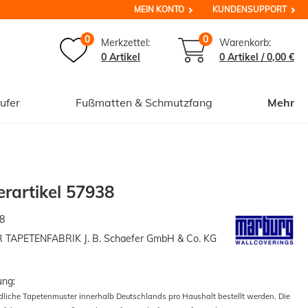
MEIN KONTO
KUNDENSUPPORT
0
0
Merkzettel:
Warenkorb:
0 Artikel
0
Artikel /
0,00 €
ufer
Fußmatten & Schmutzfang
Mehr
rartikel 57938
8
APETENFABRIK J. B. Schaefer GmbH & Co. KG
ung:
edliche Tapetenmuster innerhalb Deutschlands pro Haushalt bestellt werden. Die