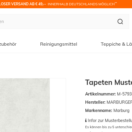
**
OSER VERSAND AB € 49,-- 
 INNERHALB DEUTSCHLANDS MÖGLICH
zubehör
Reinigungsmittel
Teppiche & Lä
Tapeten Muste
Artikelnummer:
M-5793
Hersteller:
MARBURGER T
Markenname:
Marburg
Infor zur Musterbestell
Es können bis zu 5 unterschi