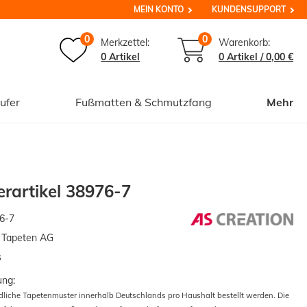
MEIN KONTO
KUNDENSUPPORT
0
0
Merkzettel:
Warenkorb:
0 Artikel
0
Artikel /
0,00 €
ufer
Fußmatten & Schmutzfang
Mehr
rartikel 38976-7
6-7
n Tapeten AG
s
ung:
edliche Tapetenmuster innerhalb Deutschlands pro Haushalt bestellt werden. Die