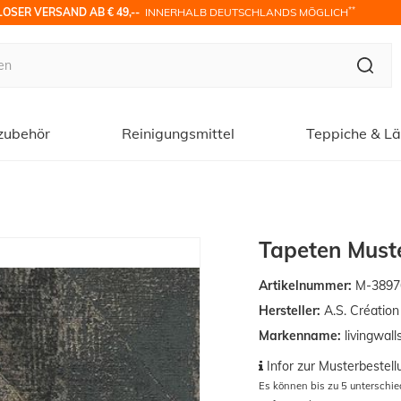
**
OSER VERSAND AB € 49,-- 
 INNERHALB DEUTSCHLANDS MÖGLICH
zubehör
Reinigungsmittel
Teppiche & Lä
Tapeten Muste
Artikelnummer:
M-3897
Hersteller:
A.S. Créatio
Markenname:
livingwall
Infor zur Musterbestell
Es können bis zu 5 unterschi