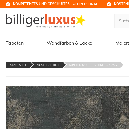
KOMPETENTES UND GESCHULTES
 FACHPERSONAL
KOSTENL
Tapeten
Wandfarben & Lacke
Maler
STARTSEITE
MUSTERARTIKEL
TAPETEN MUSTERARTIKEL 38976-7