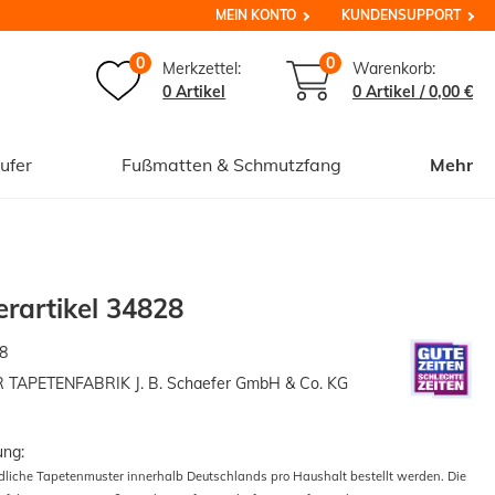
MEIN KONTO
KUNDENSUPPORT
0
0
Merkzettel:
Warenkorb:
0 Artikel
0
Artikel /
0,00 €
ufer
Fußmatten & Schmutzfang
Mehr
rartikel 34828
8
APETENFABRIK J. B. Schaefer GmbH & Co. KG
ung:
edliche Tapetenmuster innerhalb Deutschlands pro Haushalt bestellt werden. Die