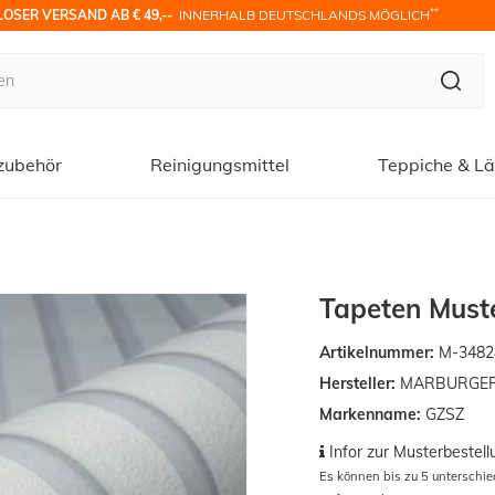
**
OSER VERSAND AB € 49,-- 
 INNERHALB DEUTSCHLANDS MÖGLICH
zubehör
Reinigungsmittel
Teppiche & Lä
Tapeten Muste
Artikelnummer:
M-3482
Hersteller:
MARBURGER T
Markenname:
GZSZ
Infor zur Musterbestell
Es können bis zu 5 unterschi