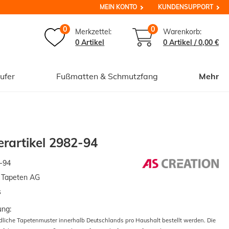
MEIN KONTO
KUNDENSUPPORT
0
0
Merkzettel:
Warenkorb:
0 Artikel
0
Artikel /
0,00 €
ufer
Fußmatten & Schmutzfang
Mehr
rartikel 2982-94
-94
n Tapeten AG
s
ung:
edliche Tapetenmuster innerhalb Deutschlands pro Haushalt bestellt werden. Die