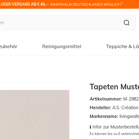
**
OSER VERSAND AB € 49,-- 
 INNERHALB DEUTSCHLANDS MÖGLICH
zubehör
Reinigungsmittel
Teppiche & Lä
Tapeten Muste
Artikelnummer:
M-2982
Hersteller:
A.S. Créatio
Markenname:
livingwall
Infor zur Musterbestell
Es können bis zu 5 unterschi