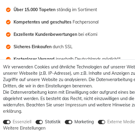
Über 15.000 Tapeten
 ständig im Sortiment
Kompetentes und geschultes
 Fachpersonal
Exzellente Kundenbewertungen
 bei eKomi
Sicheres Einkaufen
 durch SSL
Kostenloser Versand
 innerhalb Deutschlands möglich**
Wir verwenden Cookies und ähnliche Technologien auf unserer Web
unserer Webseite (z.B. IP-Adresse), um z.B. Inhalte und Anzeigen zu
Zugriffe auf unsere Website zu analysieren. Die Datenverarbeitung e
Dritten, die wir in den Einstellungen benennen.
Die Datenverarbeitung kann mit Einwilligung oder aufgrund eines be
abgelehnt werden. Es besteht das Recht, nicht einzuwilligen und die
widerrufen. Beachten Sie unser
Impressum
und weitere Hinweise z
erklärung
.
Essenziell
Statistik
Marketing
Externe Medi
Alle Preise sind inkl. MwSt. /
Weitere Einstellungen