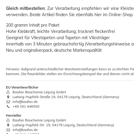
Gleich mitbestellen
: Zur Verarbeitung empfehlen wir eine Kleister
verwenden. Beide Artikel finden Sie ebenfalls hier im Online-Shop.
200 gramm Inhalt pro Paket
Hohe Klebkraft, leichte Verarbeitung, trocknet fleckenfrei
Geeignet für Vliestapeten und Tapeten mit Vliesträger
Eimer für Farbe Wasser und Kleister
innerhalb von 3 Minuten gebrauchsfertig (Verarbeitungshinweise 
mit Skalierung 12L
Neu und originalverpack, deutsche Markenqualität
4,19 €
Grundpreis:
 4,19 € / Stück
Hinweis: Aufgrund unterschiedlicher Monitoreinstellungen kann es zu leichten F
kommen. Die Raumbilder stellen ein Einrichtungsbeispiel dar und dienen nicht al
EU Verantwortlicher
Baufan Bauchemie Leipzig GmbH
Ludwig-Hupfeld-Straße 19, 04178 Leipzig, Deutschland (Germany)
info@baufan.de
+49 341 446550
Hersteller
Baufan Bauchemie Leipzig GmbH
Ludwig-Hupfeld-Str. 19, 04178 Leipzig, Deutschland (Germany)
info@baufan.de