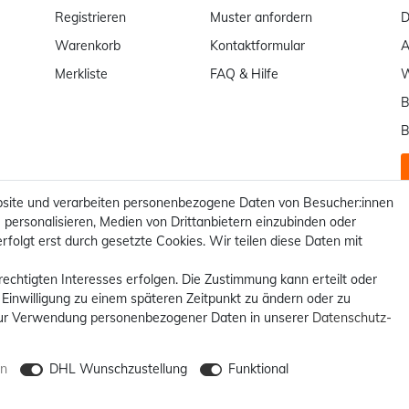
Registrieren
Muster anfordern
D
Warenkorb
Kontaktformular
Merkliste
FAQ & Hilfe
W
B
B
site und verarbeiten personenbezogene Daten von Besucher:innen
 personalisieren, Medien von Drittanbietern einzubinden oder
rfolgt erst durch gesetzte Cookies. Wir teilen diese Daten mit
rechtigten Interesses erfolgen. Die Zustimmung kann erteilt oder
 Einwilligung zu einem späteren Zeitpunkt zu ändern oder zu
ur Verwendung personenbezogener Daten in unserer
Daten­schutz­
en
DHL Wunschzustellung
Funktional
 **Kostenloser Versand innerhalb Deutschlands möglich. Versandkosten 
© 2012 - 2026 billigerluxus.de / powered by
createyourtemplate