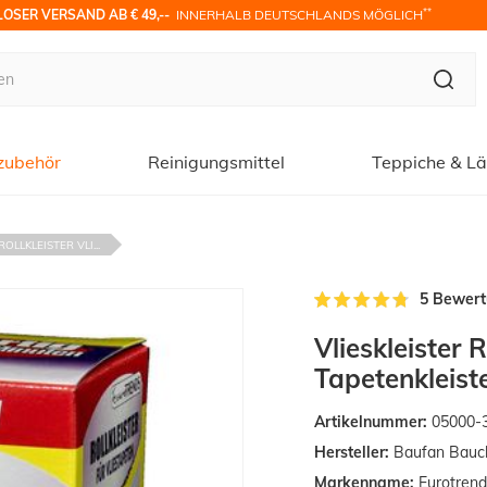
**
OSER VERSAND AB € 49,-- 
 INNERHALB DEUTSCHLANDS MÖGLICH
zubehör
Reinigungsmittel
Teppiche & Lä
OLLKLEISTER VLI...
5 Bewer
Vlieskleister R
Tapetenkleist
Artikelnummer:
05000-3
Hersteller:
Baufan Bauc
Markenname:
Eurotrend