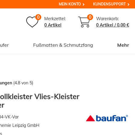
MEIN KONTO
KUNDENSUPPORT
0
0
Merkzettel:
Warenkorb:
0 Artikel
0
Artikel /
0,00 €
ufer
Fußmatten & Schmutzfang
Mehr
tungen
(4.8 von 5)
ollkleister Vlies-Kleister
er
4-VK-Var
hemie Leipzig GmbH
s