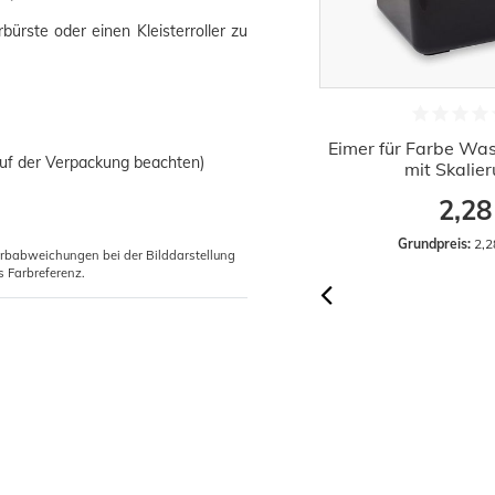
bürste oder einen Kleisterroller zu
Kleisterbürste Quast Deckenbürste
Eimer für Farbe Was
auf der Verpackung beachten)
170x70mm
mit Skalie
2,42 €
2,28
Grundpreis:
 2,42 € / Stück
Grundpreis:
 2,2
arbabweichungen bei der Bilddarstellung
s Farbreferenz.