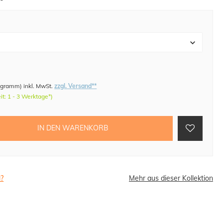
logramm
)
inkl. MwSt.
zzgl. Versand**
eit: 1 - 3 Werktage*)
IN DEN WARENKORB
l?
Mehr aus dieser Kollektion