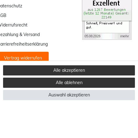
atenschutz
AGB
iderrufsrecht
ezahlung & Versand
arrierefreiheitserklärung
Vertrag widerrufen
Alle akzeptieren
Alle ablehnen
Auswahl akzeptieren
in andere Länder finden Sie
hier