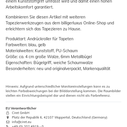
einem Kunststoffgriff umfasst wird und damit einen hohen
Arbeitskomfort garantiert.
Kombinieren Sie diesen Artikel mit weiteren
Tapezierwerkzeugen aus dem billigerluxus Online-Shop und
erleichtern sich das Tapezieren zu Hause.
Produktart: Andrückroller für Tapeten
Farbwelten: blau, gelb
Materialwelten: Kunststoff, PU-Schaum
Größe: ca. 4 cm große Walze, 6mm Metallbügel
Eigenschaften: Bügelgriff, weiche Schaumwalze
Besonderheiten: neu und originalverpackt, Markenqualität
Hinweis: Aufgrund unterschiedlicher Monitoreinstellungen kann es zu
leichten Farbabweichungen bei der Bilddarstellung kommen. Die Raumbilder
stellen ein Einrichtungsbeispiel dar und dienen nicht als Farbreferenz.
EU Verantwortlicher
Ciret GmbH
Platz der Republik 6, 42107 Wuppertal, Deutschland (Germany)
info@ciret.eu
+49 (0) 202 4919 - 0