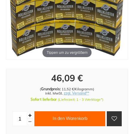
Tippen um zu vergrößern
46,09 €
(
Grundpreis:
11,52 €/Kilogramm
)
inkl. MwSt.
zzgl. Versand**
Sofort lieferbar
(Lieferzeit: 1 - 3 Werktage*)
In den Warenkorb