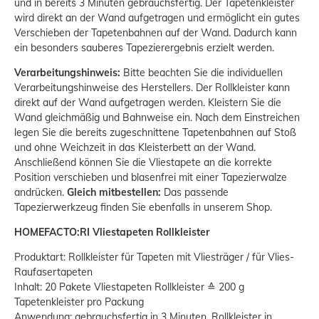
und in bereits 3 Minuten gebrauchsfertig. Der Tapetenkleister
wird direkt an der Wand aufgetragen und ermöglicht ein gutes
Verschieben der Tapetenbahnen auf der Wand. Dadurch kann
ein besonders sauberes Tapezierergebnis erzielt werden.
Verarbeitungshinweis:
Bitte beachten Sie die individuellen
Verarbeitungshinweise des Herstellers. Der Rollkleister kann
direkt auf der Wand aufgetragen werden. Kleistern Sie die
Wand gleichmäßig und Bahnweise ein. Nach dem Einstreichen
legen Sie die bereits zugeschnittene Tapetenbahnen auf Stoß
und ohne Weichzeit in das Kleisterbett an der Wand.
Anschließend können Sie die Vliestapete an die korrekte
Position verschieben und blasenfrei mit einer Tapezierwalze
andrücken.
Gleich mitbestellen:
Das passende
Tapezierwerkzeug finden Sie ebenfalls in unserem Shop.
HOMEFACTO:RI Vliestapeten Rollkleister
Produktart: Rollkleister für Tapeten mit Vliesträger / für Vlies-
Raufasertapeten
Inhalt: 20 Pakete Vliestapeten Rollkleister ≙ 200 g
Tapetenkleister pro Packung
Anwendung: gebrauchsfertig in 3 Minuten, Rollkleister in