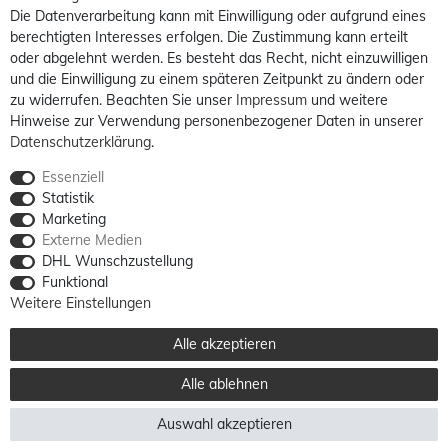
Die Datenverarbeitung kann mit Einwilligung oder aufgrund eines
berechtigten Interesses erfolgen. Die Zustimmung kann erteilt
oder abgelehnt werden. Es besteht das Recht, nicht einzuwilligen
und die Einwilligung zu einem späteren Zeitpunkt zu ändern oder
zu widerrufen. Beachten Sie unser
Impressum
und weitere
Hinweise zur Verwendung personenbezogener Daten in unserer
Daten­schutz­erklärung
.
Essenziell
Statistik
Marketing
Externe Medien
DHL Wunschzustellung
Funktional
Weitere Einstellungen
Alle akzeptieren
Alle ablehnen
Auswahl akzeptieren
Alle Preise sind inkl. MwSt. / **Kostenloser Versand innerhalb Deutschlands möglich.
Versandkosten in andere Länder finden Sie
hier