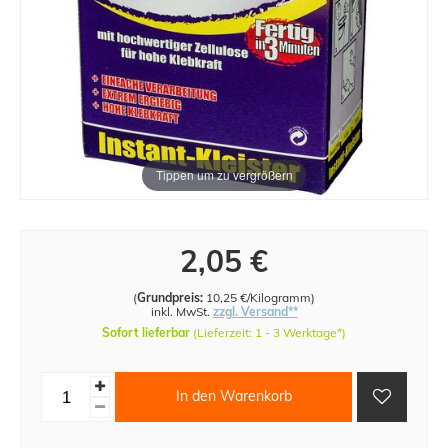
Tippen um zu vergrößern
2,05 €
(
Grundpreis:
10,25 €/Kilogramm
)
inkl. MwSt.
zzgl. Versand**
Sofort lieferbar
(Lieferzeit: 1 - 3 Werktage*)
In den Warenkorb