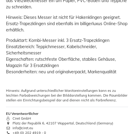
das Vielzweckmesser ein um Papier, PVC-Böden und Teppiche
zu schneiden.
Hinweis: Dieses Messer ist nicht für Hakenklingen geeignet.
Ersatz-Trapezklingen sind ebenfalls im billigerluxus Online-Shop
erhältlich.
Produktart: Kombi-Messer inkl. 3 Ersatz-Trapezklingen
Einsatzbereich: Teppichmesser, Kabelschneider,
Sicherheitsmesser
Eigenschaften: rutschfeste Oberfläche, stabiles Gehäuse,
Magazin für 3 Ersatzklingen
Besonderheiten: neu und originalverpackt, Markenqualität
Hinweis: Aufgrund unterschiedlicher Monitoreinstellungen kann es zu
leichten Farbabweichungen bei der Bilddarstellung kommen. Die Raumbilder
stellen ein Einrichtungsbeispiel dar und dienen nicht als Farbreferenz.
EU Verantwortlicher
Ciret GmbH
Platz der Republik 6, 42107 Wuppertal, Deutschland (Germany)
info@ciret.eu
+49 (0) 202 4919 - 0