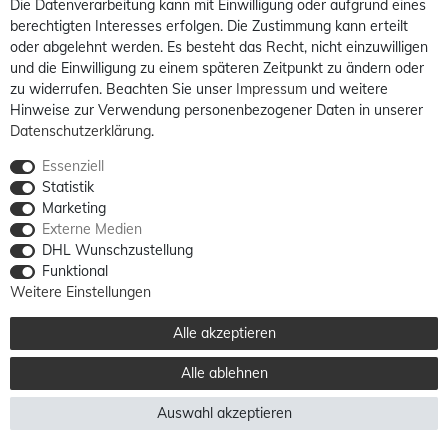
Die Datenverarbeitung kann mit Einwilligung oder aufgrund eines
berechtigten Interesses erfolgen. Die Zustimmung kann erteilt
oder abgelehnt werden. Es besteht das Recht, nicht einzuwilligen
und die Einwilligung zu einem späteren Zeitpunkt zu ändern oder
zu widerrufen. Beachten Sie unser
Impressum
und weitere
Hinweise zur Verwendung personenbezogener Daten in unserer
Daten­schutz­erklärung
.
Essenziell
Statistik
Marketing
Externe Medien
DHL Wunschzustellung
Funktional
Weitere Einstellungen
Alle akzeptieren
Alle ablehnen
Auswahl akzeptieren
Alle Preise sind inkl. MwSt. / **Kostenloser Versand innerhalb Deutschlands möglich.
Versandkosten in andere Länder finden Sie
hier
© 2012 - 2026 billigerluxus.de / powered by
createyourtemplate