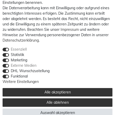
Einstellungen benennen.
Die Datenverarbeitung kann mit Einwilligung oder aufgrund eines
berechtigten Interesses erfolgen. Die Zustimmung kann erteilt
oder abgelehnt werden. Es besteht das Recht, nicht einzuwilligen
und die Einwilligung zu einem späteren Zeitpunkt zu ändern oder
zu widerrufen. Beachten Sie unser
Impressum
und weitere
Hinweise zur Verwendung personenbezogener Daten in unserer
Daten­schutz­erklärung
.
Essenziell
Statistik
Marketing
Externe Medien
DHL Wunschzustellung
Funktional
Weitere Einstellungen
Alle akzeptieren
Alle ablehnen
Auswahl akzeptieren
Alle Preise sind inkl. MwSt. / **Kostenloser Versand innerhalb Deutschlands möglich.