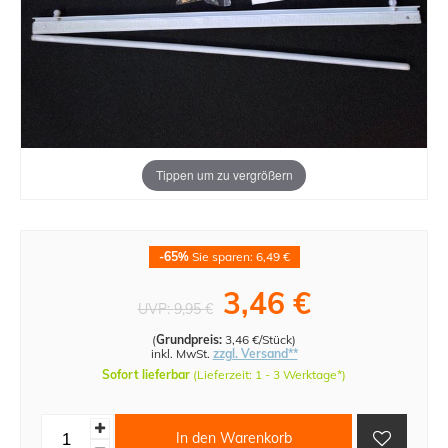
Tippen um zu vergrößern
-65%
Sie sparen: 6,49 €
3,46 €
UVP:
9,95 €
(
Grundpreis:
3,46 €/Stück
)
inkl. MwSt.
zzgl. Versand**
Sofort lieferbar
(Lieferzeit: 1 - 3 Werktage*)
In den Warenkorb