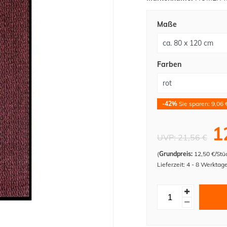
Maße
Farben
-42%
Sie sparen: 9,06 
1
UVP:
21,56 €
(
Grundpreis:
12,50 €/Stü
Lieferzeit: 4 - 8 Werktag