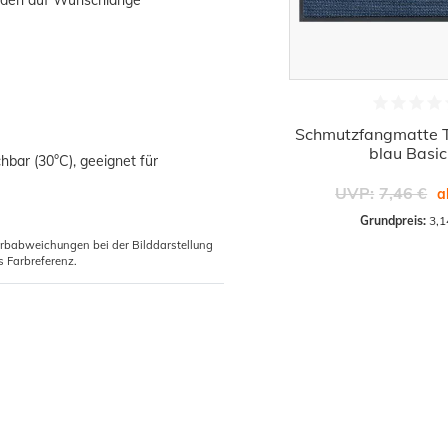
Schmutzfangmatte T
blau Basic
hbar (30°C), geeignet für
UVP:
7,46 €
a
Grundpreis:
 3,1
arbabweichungen bei der Bilddarstellung
s Farbreferenz.