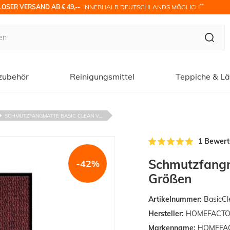
**
OSER VERSAND AB € 49,-- 
 INNERHALB DEUTSCHLANDS MÖGLICH
zubehör
Reinigungsmittel
Teppiche & Lä
SCHMUTZFANGMATTE BASIC CLEAN V...
1 Bewer
Schmutzfangm
-42%
Größen
Artikelnummer:
BasicCl
Hersteller:
HOMEFACTO
Markenname:
HOMEFAC