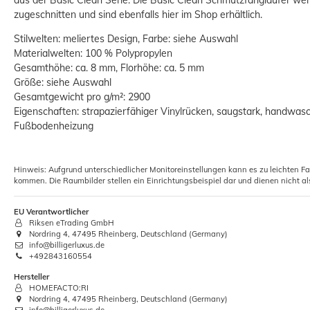
zugeschnitten und sind ebenfalls hier im Shop erhältlich.
Stilwelten: meliertes Design, Farbe: siehe Auswahl
Materialwelten: 100 % Polypropylen
Gesamthöhe: ca. 8 mm, Florhöhe: ca. 5 mm
Größe: siehe Auswahl
Gesamtgewicht pro g/m²: 2900
Eigenschaften: strapazierfähiger Vinylrücken, saugstark, handwasc
Fußbodenheizung
Hinweis: Aufgrund unterschiedlicher Monitoreinstellungen kann es zu leichten F
kommen. Die Raumbilder stellen ein Einrichtungsbeispiel dar und dienen nicht al
EU Verantwortlicher
Riksen eTrading GmbH
Nordring 4, 47495 Rheinberg, Deutschland (Germany)
info@billigerluxus.de
+492843160554
Hersteller
HOMEFACTO:RI
Nordring 4, 47495 Rheinberg, Deutschland (Germany)
info@billigerluxus.de