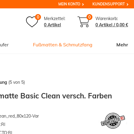
MEIN KONTO
KUNDENSUPPORT
0
0
Merkzettel:
Warenkorb:
0 Artikel
0
Artikel /
0,00 €
ufer
Fußmatten & Schmutzfang
Mehr
tung
(5 von 5)
atte Basic Clean versch. Farben
ean_red_80x120-Var
:RI
TO:RI