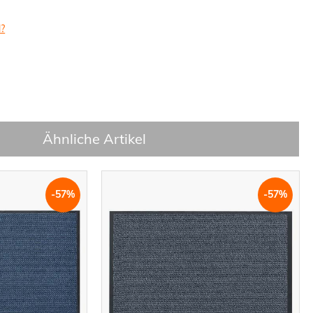
l?
Ähnliche Artikel
-57%
-57%