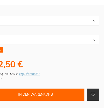
€
2,50 €
ck
)
inkl. MwSt.
zzgl. Versand**
e*
IN DEN WARENKORB