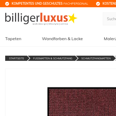
KOMPETENTES UND GESCHULTES
 FACHPERSONAL
KOSTENL
Tapeten
Wandfarben & Lacke
Maler
STARTSEITE
FUSSMATTEN & SCHMUTZFANG
SCHMUTZFANGMATTEN