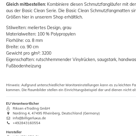
Gleich mitbestellen
: Kombiniere diesen Schmutzfangläufer mit d
aus der Basic Clean Serie. Die Basic Clean Schmutzfangmatten si
Größen hier in unserem Shop erhältlich.
Stilwelten: meliertes Design, grau
Materialwelten: 100 % Polypropylen
Florhöhe: ca. 8 mm
Breite: ca. 90 cm
Gewicht pro g/m²: 3200
Eigenschaften: rutschhemmender Vinylrücken, saugstark, handwasc
Fußbodenheizung
Hinweis: Aufgrund unterschiedlicher Monitoreinstellungen kann es zu leichten F
kommen. Die Raumbilder stellen ein Einrichtungsbeispiel dar und dienen nicht al
EU Verantwortlicher
Riksen eTrading GmbH
Nordring 4, 47495 Rheinberg, Deutschland (Germany)
info@billigerluxus.de
+492843160554
Hersteller