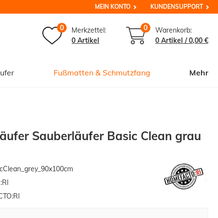
MEIN KONTO
KUNDENSUPPORT
0
0
Merkzettel:
Warenkorb:
0 Artikel
0
Artikel /
0,00 €
ufer
Fußmatten & Schmutzfang
Mehr
ufer Sauberläufer Basic Clean grau
cClean_grey_90x100cm
:RI
TO:RI