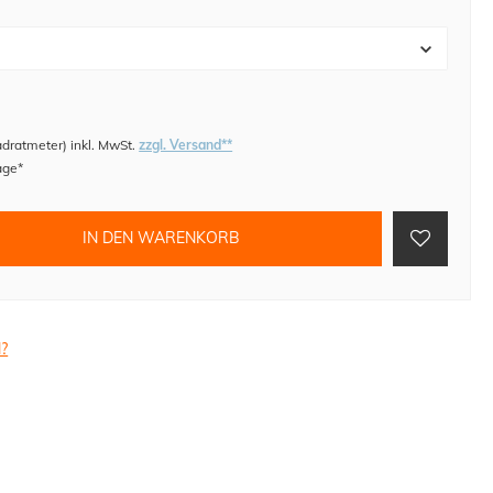
adratmeter
)
inkl. MwSt.
zzgl. Versand**
age*
IN DEN WARENKORB
l?