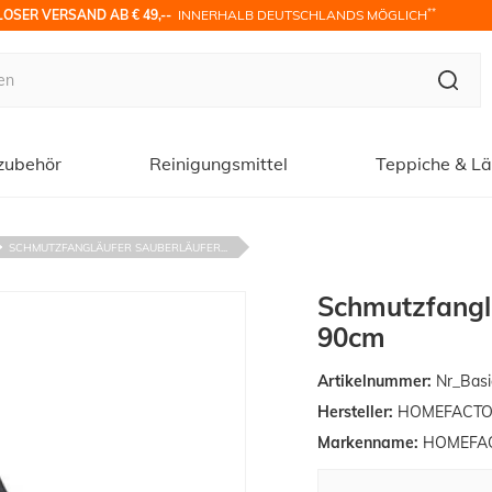
**
OSER VERSAND AB € 49,-- 
 INNERHALB DEUTSCHLANDS MÖGLICH
zubehör
Reinigungsmittel
Teppiche & Lä
SCHMUTZFANGLÄUFER SAUBERLÄUFER...
Schmutzfanglä
90cm
Artikelnummer:
Nr_Basi
Hersteller:
HOMEFACTO
Markenname:
HOMEFAC