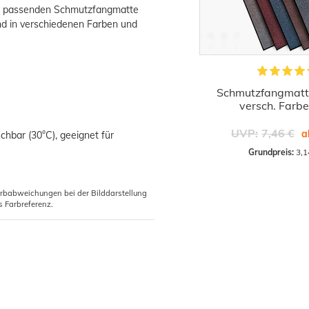
er passenden Schmutzfangmatte
nd in verschiedenen Farben und
Schmutzfangmatte
versch. Farb
UVP:
7,46 €
a
hbar (30°C), geeignet für
Grundpreis:
 3,1
arbabweichungen bei der Bilddarstellung
s Farbreferenz.