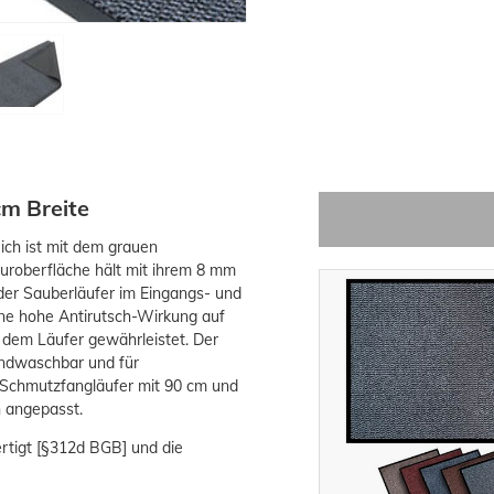
cm Breite
ich ist mit dem grauen
uroberfläche hält mit ihrem 8 mm
der Sauberläufer im Eingangs- und
ne hohe Antirutsch-Wirkung auf
f dem Läufer gewährleistet. Der
andwaschbar und für
 Schmutzfangläufer mit 90 cm und
h angepasst.
ertigt [§312d BGB] und d
ie