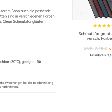
unserem Shop auch die passende
ten sind in verschiedenen Farben
sic Clean Schmutzfangläufern
Schmutzfangmatte
versch. Farb
UVP:
7,46 €
a
Grundpreis:
 3,1
hbar (30°C), geeignet für
arbabweichungen bei der Bilddarstellung
s Farbreferenz.