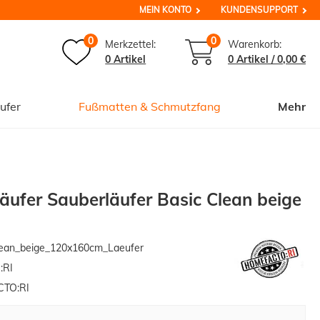
MEIN KONTO
KUNDENSUPPORT
0
0
Merkzettel:
Warenkorb:
0 Artikel
0
Artikel /
0,00 €
ufer
Fußmatten & Schmutzfang
Mehr
ufer Sauberläufer Basic Clean beige
ean_beige_120x160cm_Laeufer
:RI
TO:RI