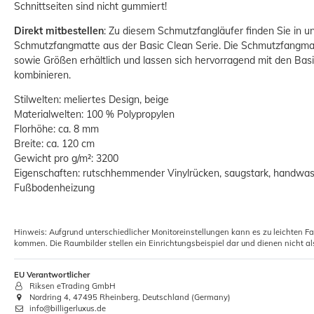
Schnittseiten sind nicht gummiert!
Direkt mitbestellen
: Zu diesem Schmutzfangläufer finden Sie in 
Schmutzfangmatte aus der Basic Clean Serie. Die Schmutzfangmat
sowie Größen erhältlich und lassen sich hervorragend mit den Ba
kombinieren.
Stilwelten: meliertes Design, beige
Materialwelten: 100 % Polypropylen
Florhöhe: ca. 8 mm
Breite: ca. 120 cm
Gewicht pro g/m²: 3200
Eigenschaften: rutschhemmender Vinylrücken, saugstark, handwasc
Fußbodenheizung
Hinweis: Aufgrund unterschiedlicher Monitoreinstellungen kann es zu leichten F
kommen. Die Raumbilder stellen ein Einrichtungsbeispiel dar und dienen nicht al
EU Verantwortlicher
Riksen eTrading GmbH
Nordring 4, 47495 Rheinberg, Deutschland (Germany)
info@billigerluxus.de