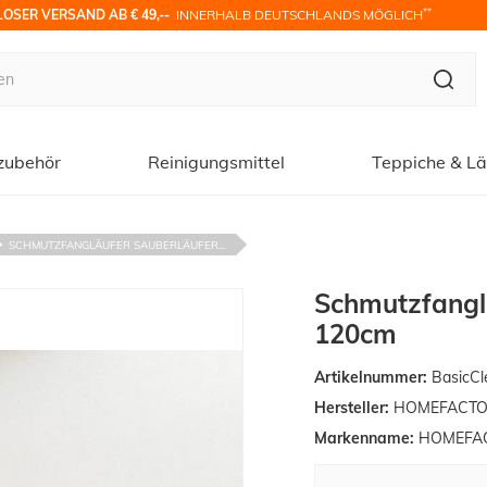
**
OSER VERSAND AB € 49,-- 
 INNERHALB DEUTSCHLANDS MÖGLICH
zubehör
Reinigungsmittel
Teppiche & Lä
SCHMUTZFANGLÄUFER SAUBERLÄUFER...
Schmutzfanglä
120cm
Artikelnummer:
BasicCl
Hersteller:
HOMEFACTO
Markenname:
HOMEFAC