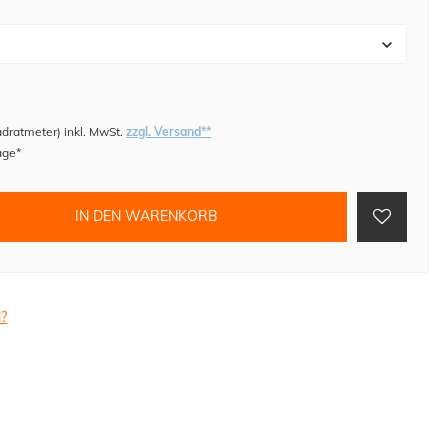
adratmeter
)
inkl. MwSt.
zzgl. Versand**
age*
IN DEN WARENKORB
l?