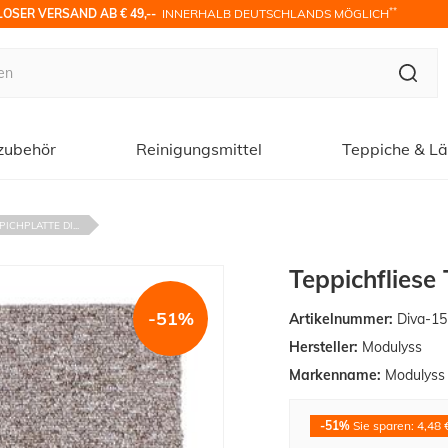
**
OSER VERSAND AB € 49,-- 
 INNERHALB DEUTSCHLANDS MÖGLICH
zubehör
Reinigungsmittel
Teppiche & Lä
ICHPLATTE DI...
Teppichfliese
-51%
Artikelnummer:
Diva-15
Hersteller:
Modulyss
Markenname:
Modulyss
-51%
Sie sparen: 4,48 