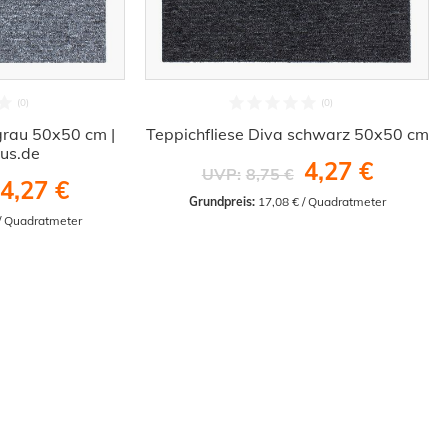
grau 50x50 cm |
Teppichfliese Diva schwarz 50x50 cm
xus.de
4,27 €
UVP:
8,75 €
4,27 €
Grundpreis:
 17,08 € / Quadratmeter
 / Quadratmeter