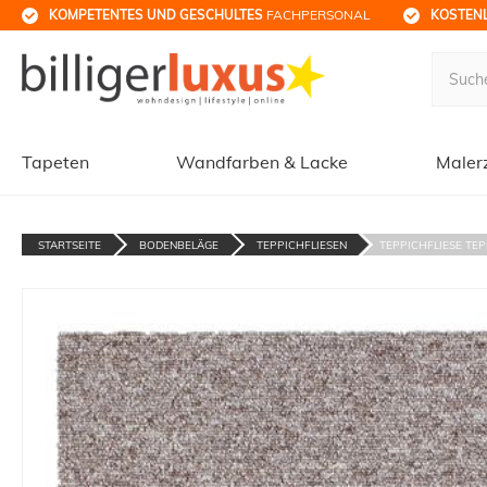
KOMPETENTES UND GESCHULTES
 FACHPERSONAL
KOSTENL
Tapeten
Wandfarben & Lacke
Maler
STARTSEITE
BODENBELÄGE
TEPPICHFLIESEN
TEPPICHFLIESE TEPP