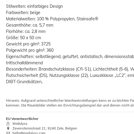
Stilwelten: einfarbiges Design
Farbwelten: beige
Materialwelten: 100 % Polypropylen, Stainsafe®
Gesamthöhe: ca. 5,7 mm
Florhöhe: ca. 2,8 mm
Größe: 50 x 50 cm
Gewicht pro g/m²: 3725
Polgewicht pro g/m²: 360
Eigenschaften: selbstliegend, getuftet, antistatisch, dimensionsst
trittschalldämmend
Besonderheiten: Brandschutzklasse (CfI-S1), Lichtechtheit (5-6), W
Rutschsicherheit (DS), Nutzungsklasse (22), Luxusklasse „LC2“, e
DIBT-Grundsätzen,
Hinweis: Aufgrund unterschiedlicher Monitoreinstellungen kann es zu leichten F
kommen. Die Raumbilder stellen ein Einrichtungsbeispiel dar und dienen nicht al
EU Verantwortlicher
Modulyss
Zevensterrestraat 21, 9240 Zele, Belgien
hello@modulyss.com