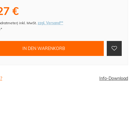
27 €
adratmeter
)
inkl. MwSt.
zzgl. Versand**
e*
IN DEN WARENKORB
l?
Info-Download