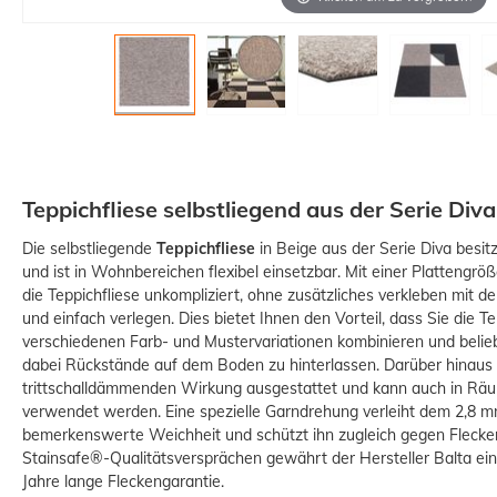
Teppichfliese selbstliegend aus der Serie Div
Die selbstliegende
Teppichfliese
in Beige aus der Serie Diva besit
und ist in Wohnbereichen flexibel einsetzbar. Mit einer Plattengrö
die Teppichfliese unkompliziert, ohne zusätzliches verkleben mit d
und einfach verlegen. Dies bietet Ihnen den Vorteil, dass Sie die Te
verschiedenen Farb- und Mustervariationen kombinieren und beli
dabei Rückstände auf dem Boden zu hinterlassen. Darüber hinaus is
trittschalldämmenden Wirkung ausgestattet und kann auch in R
verwendet werden. Eine spezielle Garndrehung verleiht dem 2,8
mm
bemerkenswerte Weichheit und schützt ihn zugleich gegen Flecken
Stainsafe
®
-
Qualitätsversprächen gewährt der Hersteller Balta ein
Jahre lange Fleckengarantie.