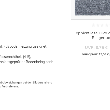
Teppichfliese Diva 
Billigerlu
abil, Fußbodenheizung geeignet,
UVP:
8,75 €
Grundpreis:
 17,08 €
asserechtheit (4-5),
missionsgeprüfter Bodenbelag nach
arbabweichungen bei der Bilddarstellung
s Farbreferenz.